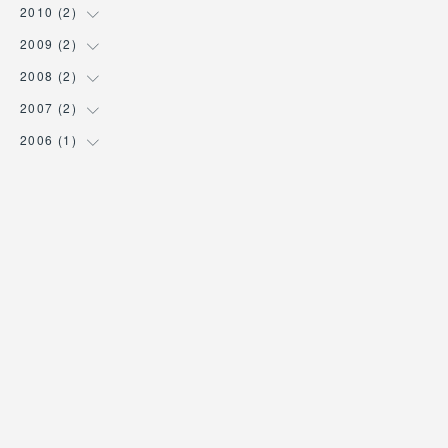
(
1
)
(
1
)
2010
(
2
(
1
)
)
(
1
)
2009
(
2
(
1
)
)
(
1
)
2008
(
2
(
1
)
)
(
1
)
2007
(
2
(
1
)
)
(
1
)
2006
(
1
(
1
)
)
(
1
)
(
1
)